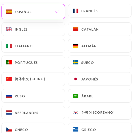
FRANCÉS
FRANCÉS
ESPAÑOL
ESPAÑOL
RESEÑA 191
INGLÉS
INGLÉS
CATALÁN
CATALÁN
CAFÉ - BAR - RESTAURANT
3 Place De Passy
ITALIANO
ITALIANO
ALEMÁN
ALEMÁN
75016 Paris France
PORTUGUÉS
PORTUGUÉS
SUECO
SUECO
简体中文 (CHINO)
简体中文 (CHINO)
JAPONÉS
JAPONÉS
RUSO
RUSO
ÁRABE
ÁRABE
한국어 (COREANO)
한국어 (COREANO)
NEERLANDÉS
NEERLANDÉS
¿Quiénes somos?
CHECO
CHECO
GRIEGO
GRIEGO