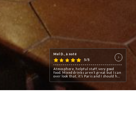
Mel D., à noté
5/5
Atmosphere, helpful staff, very good
food. Mixed drinks aren’t great but I can
over look that, it’s Paris and I should h...
gé !