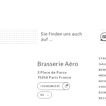
Sie finden uns auch
auf …
STA
Brasserie Aéro
GAL
BEW
3 Place de Passy
MEN
75016 Paris France
NOU
+33142881519
L'H
KON
DE
REC