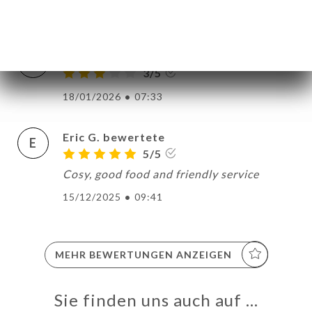
18/01/2026
•
09:53
anne charlotte B. bewertete
A
3/5
18/01/2026
•
07:33
Eric G. bewertete
E
5/5
Cosy, good food and friendly service
15/12/2025
•
09:41
MEHR BEWERTUNGEN ANZEIGEN
Sie finden uns auch auf …