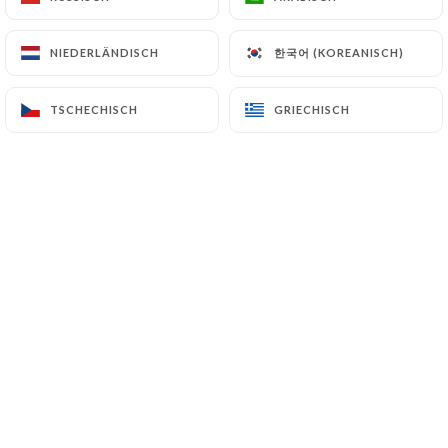
한국어 (KOREANISCH)
한국어 (KOREANISCH)
NIEDERLÄNDISCH
NIEDERLÄNDISCH
Mel D. bewertete
M
5/5
TSCHECHISCH
TSCHECHISCH
GRIECHISCH
GRIECHISCH
Atmosphere, helpful staff, very good food.
Mixed drinks aren’t great but I can over
look that, it’s Paris and I should have had
wine.
06/04/2026
•
05:31
Katia N. bewertete
K
4/5
Une terrasse agréable quand le temps s’y
prête Clientèle sympa du quartier , carte
correct , mais les cocktails sont chers .
Serveurs plutôt bienveillants. Mon point