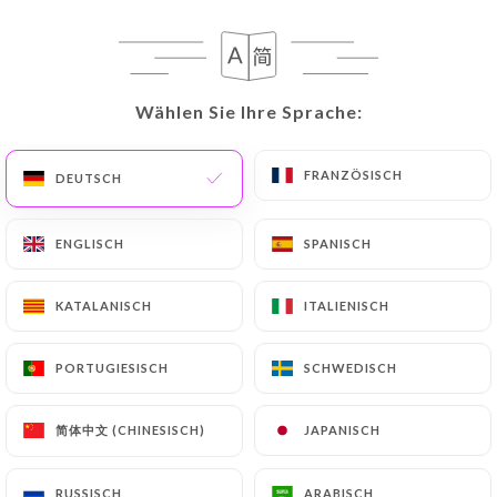
DE
MENÜ
Wählen Sie Ihre Sprache:
Wählen Sie Ihre Sprache:
FRANZÖSISCH
FRANZÖSISCH
DEUTSCH
DEUTSCH
/
START
BEWERTUNGEN
Bewertungen
ENGLISCH
ENGLISCH
SPANISCH
SPANISCH
KATALANISCH
KATALANISCH
ITALIENISCH
ITALIENISCH
PORTUGIESISCH
PORTUGIESISCH
SCHWEDISCH
SCHWEDISCH
191 Bewertungen auf Uniiti
4.4 / 5
简体中文 (CHINESISCH)
简体中文 (CHINESISCH)
JAPANISCH
JAPANISCH
100% echte, überprüfte Bewertungen.
RUSSISCH
RUSSISCH
ARABISCH
ARABISCH