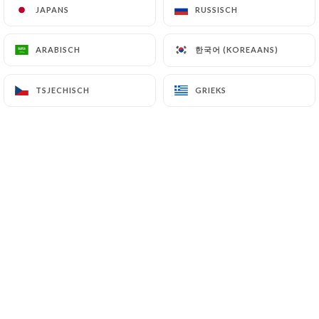
JAPANS
JAPANS
RUSSISCH
RUSSISCH
한국어 (KOREAANS)
한국어 (KOREAANS)
ARABISCH
ARABISCH
Mel D. beoordeelde
M
5/5
Atmosphere, helpful staff, very good food.
TSJECHISCH
TSJECHISCH
GRIEKS
GRIEKS
Mixed drinks aren’t great but I can over
look that, it’s Paris and I should have had
wine.
06/04/2026
•
05:31
Katia N. beoordeelde
K
4/5
Une terrasse agréable quand le temps s’y
prête Clientèle sympa du quartier , carte
correct , mais les cocktails sont chers .
Serveurs plutôt bienveillants. Mon point