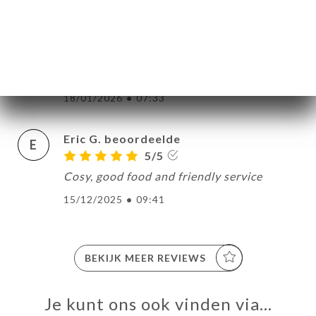
18/01/2026
•
09:53
anne charlotte B. beoordeelde
A
3/5
18/01/2026
•
07:33
Eric G. beoordeelde
E
5/5
Cosy, good food and friendly service
15/12/2025
•
09:41
BEKIJK MEER REVIEWS
Je kunt ons ook vinden via…