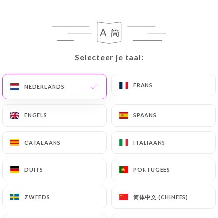
NL
MENU
Selecteer je taal:
Selecteer je taal:
FRANS
FRANS
/
NEDERLANDS
NEDERLANDS
HOME
REVIEWS
Reviews
ENGELS
ENGELS
SPAANS
SPAANS
CATALAANS
CATALAANS
ITALIAANS
ITALIAANS
191 reviews op Uniiti
DUITS
DUITS
PORTUGEES
PORTUGEES
4.4 / 5
简体中文 (CHINEES)
简体中文 (CHINEES)
ZWEEDS
ZWEEDS
100% authentieke, geverifieerde reviews.