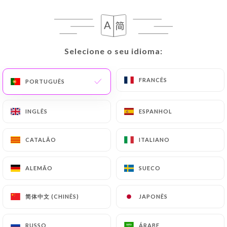
PT
MENU
Selecione o seu idioma:
Selecione o seu idioma:
FRANCÊS
FRANCÊS
PORTUGUÊS
PORTUGUÊS
/
PÁGINA INICIAL
AVALIAÇÕES
Avaliações
INGLÊS
INGLÊS
ESPANHOL
ESPANHOL
CATALÃO
CATALÃO
ITALIANO
ITALIANO
ALEMÃO
ALEMÃO
SUECO
SUECO
191 avaliações no Uniiti
4.4 / 5
简体中文 (CHINÊS)
简体中文 (CHINÊS)
JAPONÊS
JAPONÊS
Avaliações 100% reais e verificadas.
RUSSO
RUSSO
ÁRABE
ÁRABE