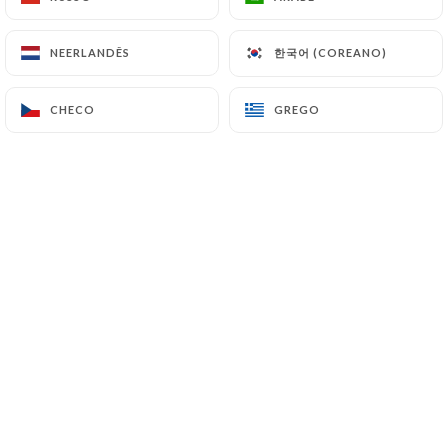
한국어 (COREANO)
한국어 (COREANO)
NEERLANDÊS
NEERLANDÊS
Mel D. classificado
M
5/5
CHECO
CHECO
GREGO
GREGO
Atmosphere, helpful staff, very good food.
Mixed drinks aren’t great but I can over
look that, it’s Paris and I should have had
wine.
06/04/2026
•
05:31
Katia N. classificado
K
4/5
Une terrasse agréable quand le temps s’y
prête Clientèle sympa du quartier , carte
correct , mais les cocktails sont chers .
Serveurs plutôt bienveillants. Mon point