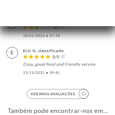
18/01/2026
•
09:53
anne charlotte B. classificado
A
3/5
18/01/2026
•
07:33
Eric G. classificado
E
5/5
Cosy, good food and friendly service
15/12/2025
•
09:41
VER MAIS AVALIAÇÕES
Também pode encontrar-nos em…