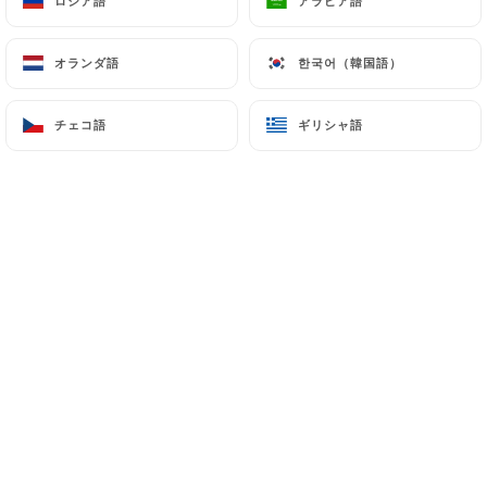
ロシア語
ロシア語
アラビア語
アラビア語
オランダ語
オランダ語
한국어（韓国語）
한국어（韓国語）
Mel D.の評価
M
5/5
チェコ語
チェコ語
ギリシャ語
ギリシャ語
Atmosphere, helpful staff, very good food.
Mixed drinks aren’t great but I can over
look that, it’s Paris and I should have had
wine.
06/04/2026
•
05:31
Katia N.の評価
K
4/5
Une terrasse agréable quand le temps s’y
prête Clientèle sympa du quartier , carte
correct , mais les cocktails sont chers .
Serveurs plutôt bienveillants. Mon point