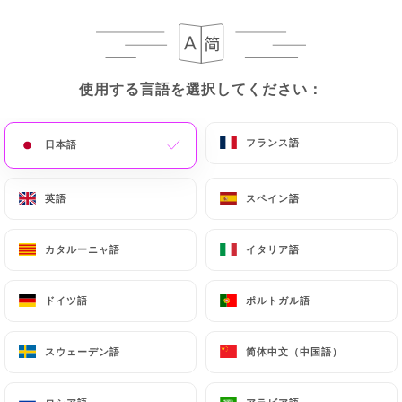
メニュー
JA
使用する言語を選択してください：
使用する言語を選択してください：
フランス語
フランス語
日本語
日本語
/
ホーム
レビュー
レビュー
英語
英語
スペイン語
スペイン語
カタルーニャ語
カタルーニャ語
イタリア語
イタリア語
ドイツ語
ドイツ語
ポルトガル語
ポルトガル語
191 Uniitiのレビュー
4.4 / 5
スウェーデン語
スウェーデン語
简体中文（中国語）
简体中文（中国語）
100%リアル、検証済みレビュー。