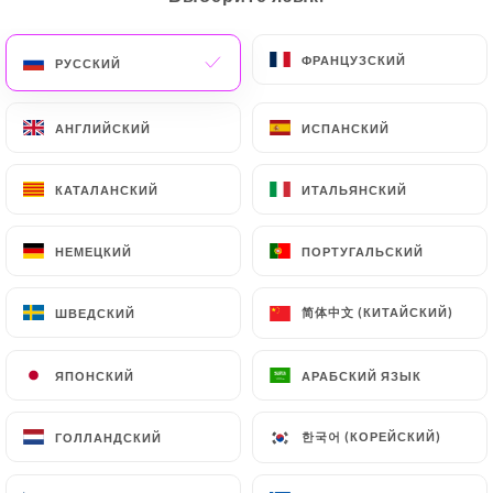
ФРАНЦУЗСКИЙ
ФРАНЦУЗСКИЙ
РУССКИЙ
РУССКИЙ
191 МНЕНИЙ
CAFÉ - BAR - RESTAURANT
АНГЛИЙСКИЙ
АНГЛИЙСКИЙ
ИСПАНСКИЙ
ИСПАНСКИЙ
3 Place De Passy
75016 Paris France
КАТАЛАНСКИЙ
КАТАЛАНСКИЙ
ИТАЛЬЯНСКИЙ
ИТАЛЬЯНСКИЙ
НЕМЕЦКИЙ
НЕМЕЦКИЙ
ПОРТУГАЛЬСКИЙ
ПОРТУГАЛЬСКИЙ
简体中文 (КИТАЙСКИЙ)
简体中文 (КИТАЙСКИЙ)
ШВЕДСКИЙ
ШВЕДСКИЙ
ЯПОНСКИЙ
ЯПОНСКИЙ
АРАБСКИЙ ЯЗЫК
АРАБСКИЙ ЯЗЫК
한국어 (КОРЕЙСКИЙ)
한국어 (КОРЕЙСКИЙ)
ГОЛЛАНДСКИЙ
ГОЛЛАНДСКИЙ
Кто мы?