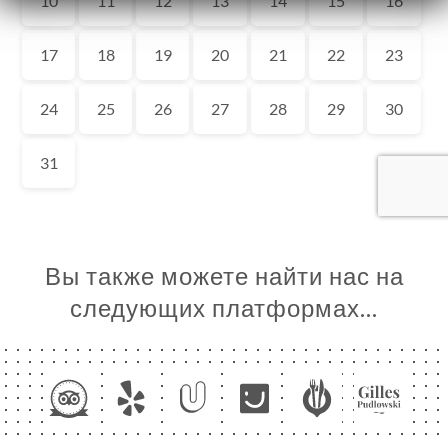
Я
ЦА
ИРОВАТЬ
ЕРЕЯ
ЫВЫ
НЮ
U SITE
L AÉRO
Вы также можете найти нас на
ЬСЯ С
следующих платформах…