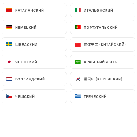
Тартар из тунца и гуакамоле
КАТАЛАНСКИЙ
КАТАЛАНСКИЙ
ИТАЛЬЯНСКИЙ
ИТАЛЬЯНСКИЙ
Соевый соус, имбирь, лайм и кориандр,
картофель фри и салат
НЕМЕЦКИЙ
НЕМЕЦКИЙ
ПОРТУГАЛЬСКИЙ
ПОРТУГАЛЬСКИЙ
25.50€
Щупальце осьминога
简体中文 (КИТАЙСКИЙ)
简体中文 (КИТАЙСКИЙ)
ШВЕДСКИЙ
ШВЕДСКИЙ
«Низкотемпературное»
Крем-суп из чоризо, перца и домашнего пюре
ЯПОНСКИЙ
ЯПОНСКИЙ
АРАБСКИЙ ЯЗЫК
АРАБСКИЙ ЯЗЫК
28.50€
한국어 (КОРЕЙСКИЙ)
한국어 (КОРЕЙСКИЙ)
ГОЛЛАНДСКИЙ
ГОЛЛАНДСКИЙ
Красивая соль меньер
Домашнее картофельное пюре
ЧЕШСКИЙ
ЧЕШСКИЙ
ГРЕЧЕСКИЙ
ГРЕЧЕСКИЙ
38.00€