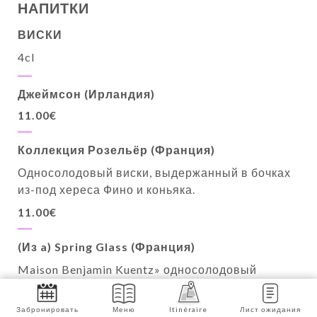
НАПИТКИ
ВИСКИ
4cl
Джеймсон (Ирландия)
11.00€
Коллекция Розельёр (Франция)
Односолодовый виски, выдержанный в бочках
из-под хереса Фино и коньяка.
11.00€
(Из a) Spring Glass (Франция)
Maison Benjamin Kuentz» односолодовый
цветочный и круглый
11.00€
Забронировать
Меню
Itinéraire
Лист ожидания