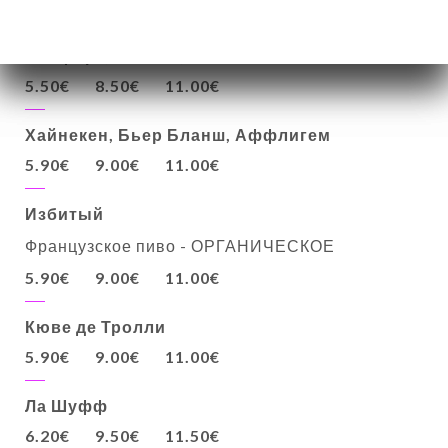
25cl
40cl
50cl
Пелфорт, Монако, Панаше
5.50€
8.50€
11.00€
Хайнекен, Бьер Бланш, Аффлигем
5.90€
9.00€
11.00€
Избитый
Французское пиво - ОРГАНИЧЕСКОЕ
5.90€
9.00€
11.00€
Кюве де Тролли
5.90€
9.00€
11.00€
Ла Шуфф
6.20€
9.50€
11.50€